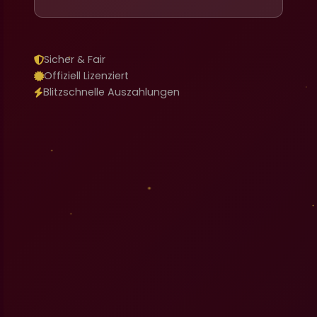
Sicher & Fair
Offiziell Lizenziert
Blitzschnelle Auszahlungen