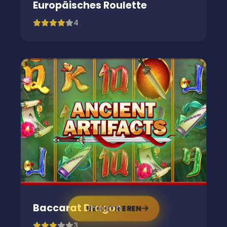
Europäisches Roulette
4
Baccarat Dragon
REGISTRIEREN
3