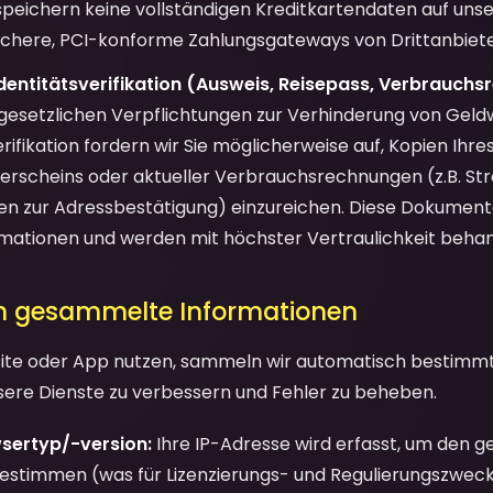
speichern keine vollständigen Kreditkartendaten auf uns
ichere, PCI-konforme Zahlungsgateways von Drittanbiete
entitätsverifikation (Ausweis, Reisepass, Verbrauchs
esetzlichen Verpflichtungen zur Verhinderung von Gel
erifikation fordern wir Sie möglicherweise auf, Kopien Ihr
rerscheins oder aktueller Verbrauchsrechnungen (z.B. St
 zur Adressbestätigung) einzureichen. Diese Dokumente
rmationen und werden mit höchster Vertraulichkeit behan
h gesammelte Informationen
ite oder App nutzen, sammeln wir automatisch bestimm
ere Dienste zu verbessern und Fehler zu beheben.
sertyp/-version:
Ihre IP-Adresse wird erfasst, um den g
 bestimmen (was für Lizenzierungs- und Regulierungszweck