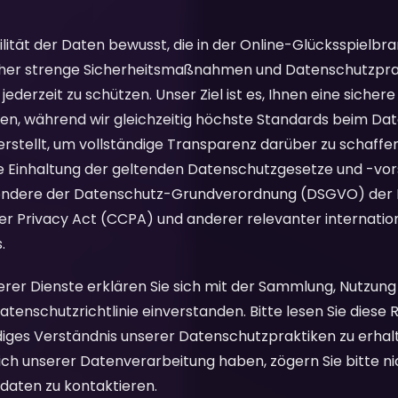
bilität der Daten bewusst, die in der Online-Glücksspielbr
her strenge Sicherheitsmaßnahmen und Datenschutzprak
jederzeit zu schützen. Unser Ziel ist es, Ihnen eine siche
en, während wir gleichzeitig höchste Standards beim Dat
 erstellt, um vollständige Transparenz darüber zu schaffen
 Einhaltung der geltenden Datenschutzgesetze und -vors
sondere der Datenschutz-Grundverordnung (DSGVO) der 
er Privacy Act (CCPA) und anderer relevanter internatio
.
rer Dienste erklären Sie sich mit der Sammlung, Nutzung
nschutzrichtlinie einverstanden. Bitte lesen Sie diese Ri
diges Verständnis unserer Datenschutzpraktiken zu erhalt
h unserer Datenverarbeitung haben, zögern Sie bitte nic
aten zu kontaktieren.