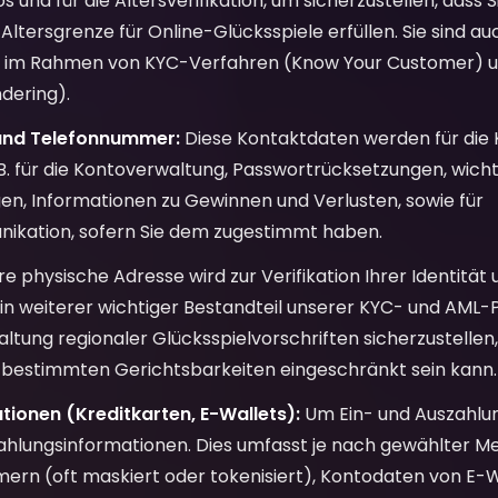
s und für die Altersverifikation, um sicherzustellen, dass S
ltersgrenze für Online-Glücksspiele erfüllen. Sie sind auch
g im Rahmen von KYC-Verfahren (Know Your Customer) u
dering).
und Telefonnummer:
Diese Kontaktdaten werden für die
.B. für die Kontoverwaltung, Passwortrücksetzungen, wicht
en, Informationen zu Gewinnen und Verlusten, sowie für
kation, sofern Sie dem zugestimmt haben.
re physische Adresse wird zur Verifikation Ihrer Identität
n weiterer wichtiger Bestandteil unserer KYC- und AML-Pro
altung regionaler Glücksspielvorschriften sicherzustellen,
n bestimmten Gerichtsbarkeiten eingeschränkt sein kann.
ionen (Kreditkarten, E-Wallets):
Um Ein- und Auszahlu
Zahlungsinformationen. Dies umfasst je nach gewählter M
rn (oft maskiert oder tokenisiert), Kontodaten von E-W