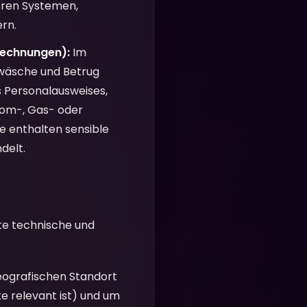
eren Systemen,
rn.
rechnungen):
Im
dwäsche und Betrug
es Personalausweises,
rom-, Gas- oder
 enthalten sensible
delt.
te technische und
eografischen Standort
e relevant ist) und um