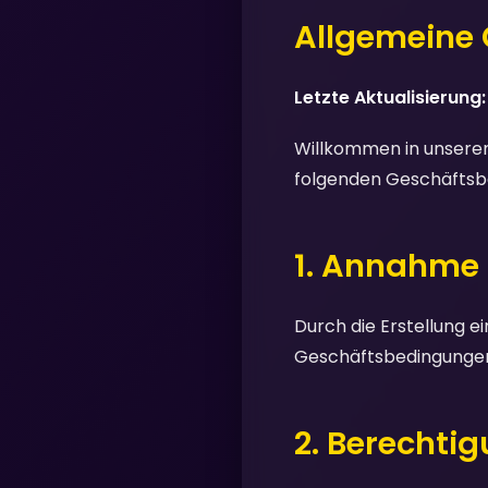
Allgemeine
Letzte Aktualisierung:
Willkommen in unserem
folgenden Geschäftsb
1. Annahme
Durch die Erstellung e
Geschäftsbedingungen 
2. Berechti