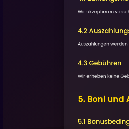
Wir akzeptieren versc
4.2 Auszahlung
Auszahlungen werden i
4.3 Gebühren
Wir erheben keine Geb
5. Boni und
5.1 Bonusbedi