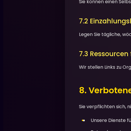
Sie können einen Selb
7.2 Einzahlungs
Legen Sie tägliche, wö
7.3 Ressourcen 
Wir stellen Links zu Or
8. Verbotene
Sie verpflichten sich, n
Unsere Dienste f