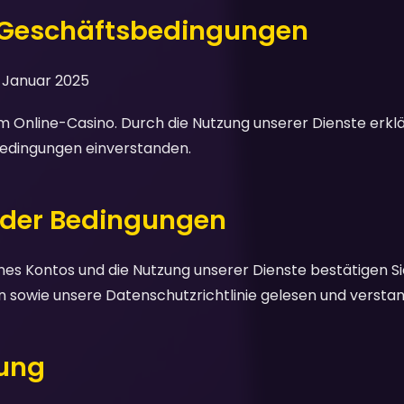
 Geschäftsbedingungen
Januar 2025
 Online-Casino. Durch die Nutzung unserer Dienste erklär
edingungen einverstanden.
 der Bedingungen
ines Kontos und die Nutzung unserer Dienste bestätigen Sie
sowie unsere Datenschutzrichtlinie gelesen und versta
gung