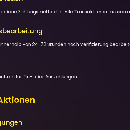
hiedene Zahlungsmethoden. Alle Transaktionen müssen a
sbearbeitung
nnerhalb von 24-72 Stunden nach Verifizierung bearbeit
ühren für Ein- oder Auszahlungen.
 Aktionen
ngungen