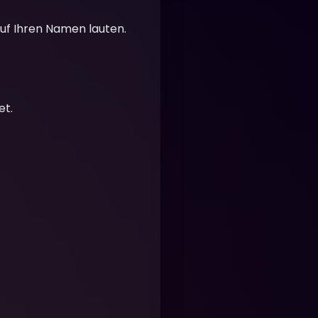
uf Ihren Namen lauten.
et.