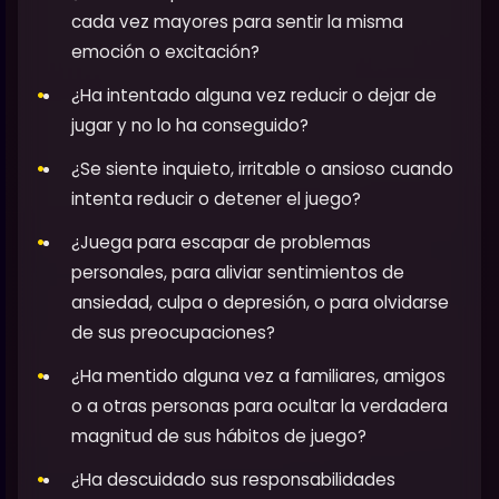
cada vez mayores para sentir la misma
emoción o excitación?
¿Ha intentado alguna vez reducir o dejar de
jugar y no lo ha conseguido?
¿Se siente inquieto, irritable o ansioso cuando
intenta reducir o detener el juego?
¿Juega para escapar de problemas
personales, para aliviar sentimientos de
ansiedad, culpa o depresión, o para olvidarse
de sus preocupaciones?
¿Ha mentido alguna vez a familiares, amigos
o a otras personas para ocultar la verdadera
magnitud de sus hábitos de juego?
¿Ha descuidado sus responsabilidades