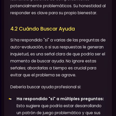
potencialmente problemáticos. Su honestidad al
responder es clave para su propio bienestar.
4.2 Cuándo Buscar Ayuda
Si ha respondido "sí" a varias de las preguntas de
auto-evaluación, o si sus respuestas le generan
inquietud, es una señal clara de que podría ser el
momento de buscar ayuda. No ignore estas
señales; abordarlas a tiempo es crucial para
evitar que el problema se agrave.
Debería buscar ayuda profesional si:
Ha respondido "sí" a múltiples preguntas:
Esto sugiere que podría estar desarrollando
un patrón de juego problemático y que sus