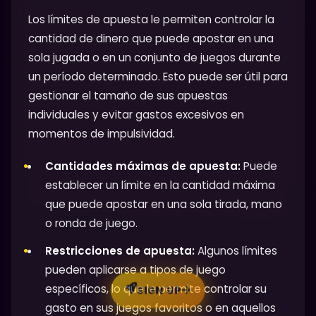
Los límites de apuesta le permiten controlar la
cantidad de dinero que puede apostar en una
sola jugada o en un conjunto de juegos durante
un período determinado. Esto puede ser útil para
gestionar el tamaño de sus apuestas
individuales y evitar gastos excesivos en
momentos de impulsividad.
Cantidades máximas de apuesta:
Puede
establecer un límite en la cantidad máxima
que puede apostar en una sola tirada, mano
o ronda de juego.
Restricciones de apuesta:
Algunos límites
pueden aplicarse a tipos de juego
específicos, lo que le permite controlar su
SIGN UP
gasto en sus juegos favoritos o en aquellos