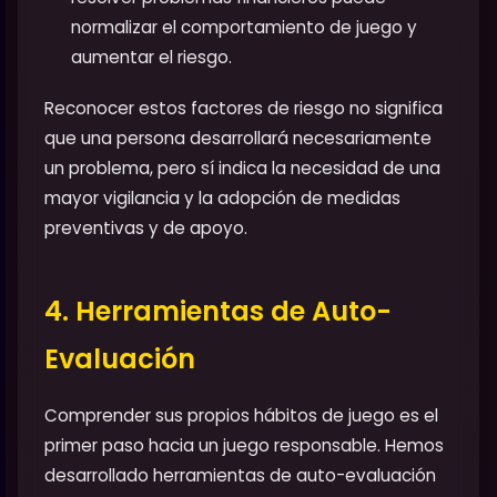
normalizar el comportamiento de juego y
aumentar el riesgo.
Reconocer estos factores de riesgo no significa
que una persona desarrollará necesariamente
un problema, pero sí indica la necesidad de una
mayor vigilancia y la adopción de medidas
preventivas y de apoyo.
4. Herramientas de Auto-
Evaluación
Comprender sus propios hábitos de juego es el
primer paso hacia un juego responsable. Hemos
desarrollado herramientas de auto-evaluación