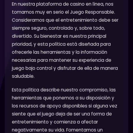
En nuestra plataforma de casino en línea, nos
tomamos muy en serio el Juego Responsable.
Consideramos que el entretenimiento debe ser
siempre seguro, controlado y, sobre todo,
divertido. Su bienestar es nuestra principal
prioridad, y esta política está diseñada para
ofrecerle las herramientas y la información
necesarias para mantener su experiencia de
juego bajo control y disfrutar de ella de manera
saludable.
Esta política describe nuestro compromiso, las
herramientas que ponemos a su disposición y
los recursos de apoyo disponibles si alguna vez
siente que el juego deja de ser una forma de
entretenimiento y comienza a afectar
negativamente su vida. Fomentamos un