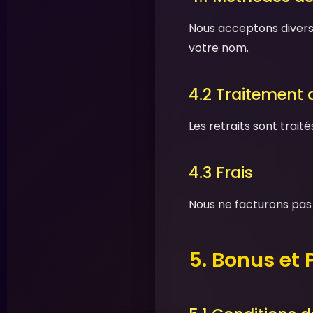
Nous acceptons divers
votre nom.
4.2 Traitement 
Les retraits sont trait
4.3 Frais
Nous ne facturons pas d
5. Bonus et