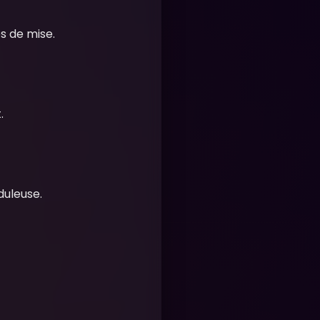
s de mise.
.
duleuse.