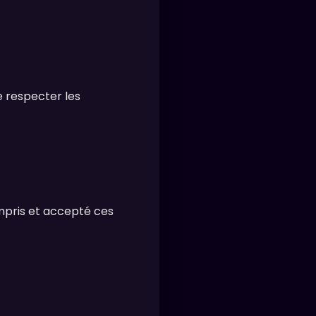
e respecter les
ompris et accepté ces