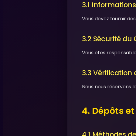
3.1 Information
Vous devez fournir des
3.2 Sécurité d
Vous êtes responsable 
3.3 Vérificatio
Nous nous réservons le
4. Dépôts et
4.1 Méthodes d