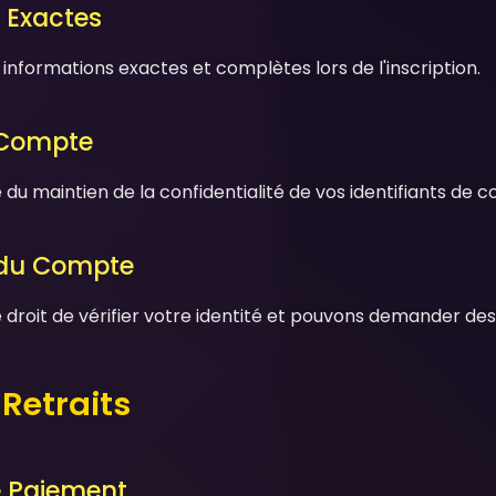
s Exactes
 informations exactes et complètes lors de l'inscription.
u Compte
du maintien de la confidentialité de vos identifiants de 
n du Compte
 droit de vérifier votre identité et pouvons demander d
 Retraits
e Paiement