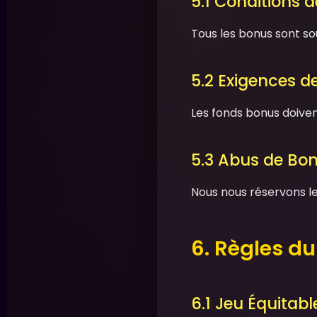
5.1 Conditions 
Tous les bonus sont so
5.2 Exigences d
Les fonds bonus doiven
5.3 Abus de Bo
Nous nous réservons le 
6. Règles du
6.1 Jeu Équitabl