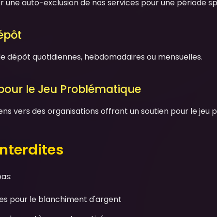
une auto-exclusion de nos services pour une période spé
Dépôt
 de dépôt quotidiennes, hebdomadaires ou mensuelles.
pour le Jeu Problématique
iens vers des organisations offrant un soutien pour le jeu
Interdites
as:
ices pour le blanchiment d'argent