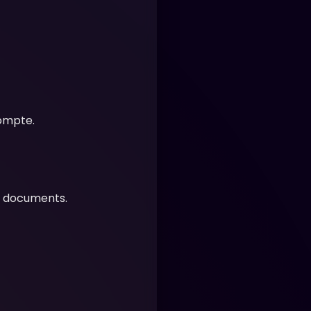
compte.
es documents.