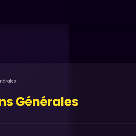
nérales
ns Générales