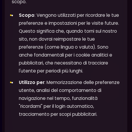
scopo.
Scopo
: Vengono utilizzati per ricordare le tue
preferenze e impostazioni per le visite future.
Questo significa che, quando torni sul nostro
sito, non dovrai reimpostare le tue
preferenze (come lingua o valuta). Sono
anche fondamentali per i cookie analitici e
pubblicitari, che necessitano di tracciare
l'utente per periodi più lunghi.
Utilizzo per
: Memorizzazione delle preferenze
utente, analisi del comportamento di
navigazione nel tempo, funzionalità
"ricordami" per il login automatico,
tracciamento per scopi pubblicitari.