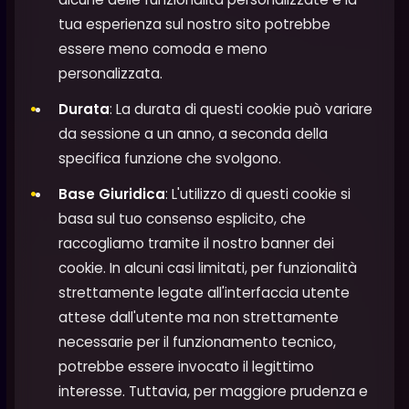
tua esperienza sul nostro sito potrebbe
essere meno comoda e meno
personalizzata.
Durata
: La durata di questi cookie può variare
da sessione a un anno, a seconda della
specifica funzione che svolgono.
Base Giuridica
: L'utilizzo di questi cookie si
basa sul tuo consenso esplicito, che
raccogliamo tramite il nostro banner dei
cookie. In alcuni casi limitati, per funzionalità
strettamente legate all'interfaccia utente
attese dall'utente ma non strettamente
necessarie per il funzionamento tecnico,
potrebbe essere invocato il legittimo
interesse. Tuttavia, per maggiore prudenza e