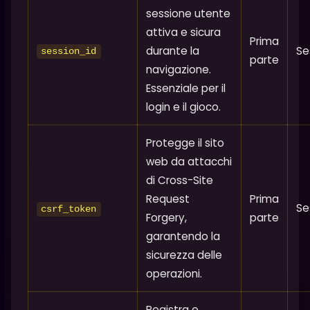
sessione utente
attiva e sicura
Prima
durante la
Se
session_id
parte
navigazione.
Essenziale per il
login e il gioco.
Protegge il sito
web da attacchi
di Cross-Site
Request
Prima
Se
csrf_token
Forgery,
parte
garantendo la
sicurezza delle
operazioni.
Registra e