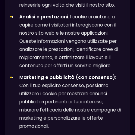
reinserirle ogni volta che visiti il nostro sito.
Analisi e prestazioni
: I cookie ci aiutano a
capire come i visitatori interagiscono con il
nostro sito web e le nostre applicazioni.
Queste informazioni vengono utilizzate per
analizzare le prestazioni, identificare aree di
miglioramento, e ottimizzare il layout e il
contenuto per offrirti un servizio migliore.
Marketing e pubblicità (con consenso)
:
Con il tuo esplicito consenso, possiamo
utilizzare i cookie per mostrarti annunci
pubblicitari pertinenti ai tuoi interessi,
misurare l'efficacia delle nostre campagne di
marketing e personalizzare le offerte
promozionali.