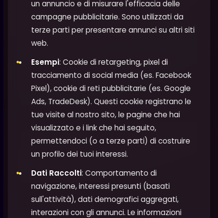
un annuncio e di misurare l'efficacia delle
campagne pubblicitarie. Sono utilizzati da
terze parti per presentare annunci su altri siti
web.
Esempi
: Cookie di retargeting, pixel di
tracciamento di social media (es. Facebook
Pixel), cookie di reti pubblicitarie (es. Google
Ads, TradeDesk). Questi cookie registrano le
tue visite al nostro sito, le pagine che hai
visualizzato e i link che hai seguito,
permettendoci (o a terze parti) di costruire
un profilo dei tuoi interessi.
Dati Raccolti
: Comportamento di
navigazione, interessi presunti (basati
sull'attività), dati demografici aggregati,
interazioni con gli annunci. Le informazioni