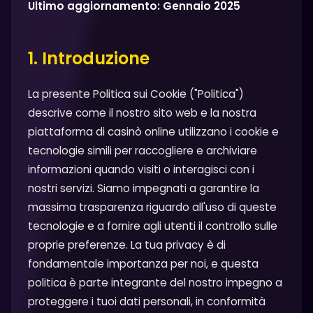
Ultimo aggiornamento: Gennaio 2025
1. Introduzione
La presente Politica sui Cookie ("Politica")
descrive come il nostro sito web e la nostra
piattaforma di casinò online utilizzano i cookie e
tecnologie simili per raccogliere e archiviare
informazioni quando visiti o interagisci con i
nostri servizi. Siamo impegnati a garantire la
massima trasparenza riguardo all'uso di queste
tecnologie e a fornire agli utenti il controllo sulle
proprie preferenze. La tua privacy è di
fondamentale importanza per noi, e questa
politica è parte integrante del nostro impegno a
proteggere i tuoi dati personali, in conformità