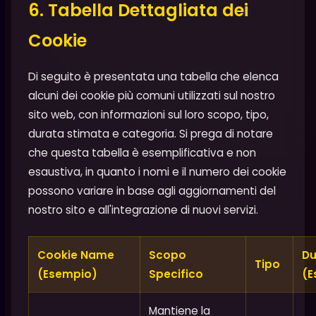
6. Tabella Dettagliata dei
Cookie
Di seguito è presentata una tabella che elenca
alcuni dei cookie più comuni utilizzati sul nostro
sito web, con informazioni sul loro scopo, tipo,
durata stimata e categoria. Si prega di notare
che questa tabella è esemplificativa e non
esaustiva, in quanto i nomi e il numero dei cookie
possono variare in base agli aggiornamenti del
nostro sito e all'integrazione di nuovi servizi.
Cookie Name
Scopo
Du
Tipo
(Esempio)
Specifico
(E
Mantiene la