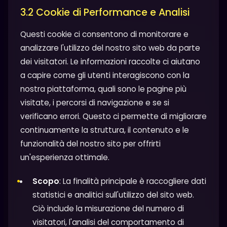
3.2 Cookie di Performance e Analisi
Questi cookie ci consentono di monitorare e
analizzare l'utilizzo del nostro sito web da parte
dei visitatori. Le informazioni raccolte ci aiutano
a capire come gli utenti interagiscono con la
nostra piattaforma, quali sono le pagine più
visitate, i percorsi di navigazione e se si
verificano errori. Questo ci permette di migliorare
continuamente la struttura, il contenuto e le
funzionalità del nostro sito per offrirti
un'esperienza ottimale.
Scopo
: La finalità principale è raccogliere dati
statistici e analitici sull'utilizzo del sito web.
Ciò include la misurazione del numero di
visitatori, l'analisi del comportamento di