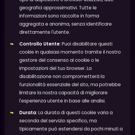
geografici approssimativi. Tutte le
informazioni sono raccolte in forma
aggregata e anonima, senza identificare
direttamente l'utente.
Controllo Utente
: Puoi disabilitare questi
cookie in qualsiasi momento tramite il nostro
gestore del consenso ai cookie o le
impostazioni del tuo browser. La
disabilitazione non comprometterà la
funzionalità essenziale del sito, ma potrebbe
limitare la nostra capacità di migliorare
l'esperienza utente in base alle analisi.
Durata
: La durata di questi cookie varia a
seconda del servizio specifico, ma
tipicamente può estendersi da pochi minuti a