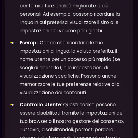
per fornire funzionalità migliorate e più
personali. Ad esempio, possono ricordare la
lingua in cui preferisci visualizzare il sito o le
impostazioni del volume per i giochi.
Esempi
: Cookie che ricordano le tue
impostazioni di lingua, la valuta preferita, il
nome utente per un accesso più rapido (se
scegli di abilitarlo), o le impostazioni di
visualizzazione specifiche. Possono anche
memorizzare le tue preferenze relative alla
visualizzazione dei contenuti.
Controllo Utente
: Questi cookie possono
essere disabilitati tramite le impostazioni del
tuo browser o il nostro gestore del consenso.
Tuttavia, disabilitandoli, potresti perdere
alcune delle funzionalità personalizzate e la