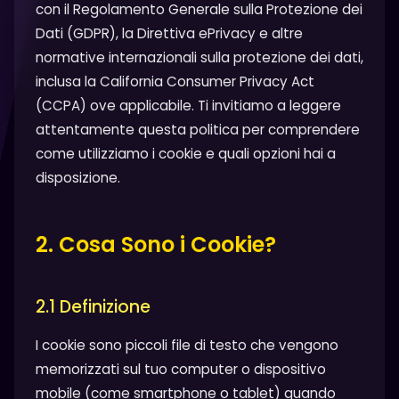
con il Regolamento Generale sulla Protezione dei
Dati (GDPR), la Direttiva ePrivacy e altre
normative internazionali sulla protezione dei dati,
inclusa la California Consumer Privacy Act
(CCPA) ove applicabile. Ti invitiamo a leggere
attentamente questa politica per comprendere
come utilizziamo i cookie e quali opzioni hai a
disposizione.
2. Cosa Sono i Cookie?
2.1 Definizione
I cookie sono piccoli file di testo che vengono
memorizzati sul tuo computer o dispositivo
mobile (come smartphone o tablet) quando