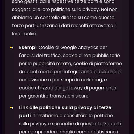
sono gestiti dalle rispettive terze parti e sono
soggetti alle loro politiche sulla privacy. Noi non
abbiamo un controllo diretto su come queste
terze parti utilizzano i dati raccolti attraverso i
loro cookie.
Esempi
: Cookie di Google Analytics per
l'analisi del traffico, cookie di reti pubblicitarie
per la pubblicità mirata, cookie di piattaforme
di social media per l'integrazione di pulsanti di
condivisione o per scopi di marketing, e
cookie utilizzati dai gateway di pagamento
per garantire transazioni sicure.
Link alle politiche sulla privacy di terze
parti
: Ti invitiamo a consultare le politiche
sulla privacy e sui cookie di queste terze parti
per comprendere meglio come gestiscono i