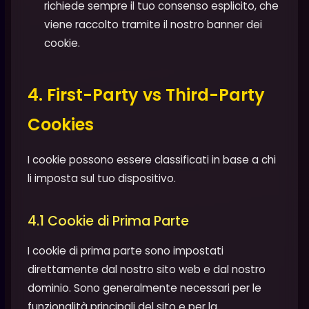
richiede sempre il tuo consenso esplicito, che
viene raccolto tramite il nostro banner dei
cookie.
4. First-Party vs Third-Party
Cookies
I cookie possono essere classificati in base a chi
li imposta sul tuo dispositivo.
4.1 Cookie di Prima Parte
I cookie di prima parte sono impostati
direttamente dal nostro sito web e dal nostro
dominio. Sono generalmente necessari per le
funzionalità principali del sito e per la