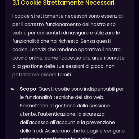
3.1 Cookie Strettamente Necessari
I cookie strettamente necessari sono essenziali
per il corretto funzionamento del nostro sito
web e per consentirti di navigare e utilizzare le
funzionalità che hai richiesto. Senza questi
cookie, i servizi che rendono operativo il nostro
casinò online, come l'accesso alle aree riservate
o la gestione delle tue sessioni di gioco, non
potrebbero essere forniti.
Scopo
: Questi cookie sono indispensabili per
le funzionalità tecniche del sito web.
Permettono la gestione della sessione
utente, l'autenticazione, la sicurezza
dell'accesso all'account e la prevenzione
delle frodi. Assicurano che le pagine vengano