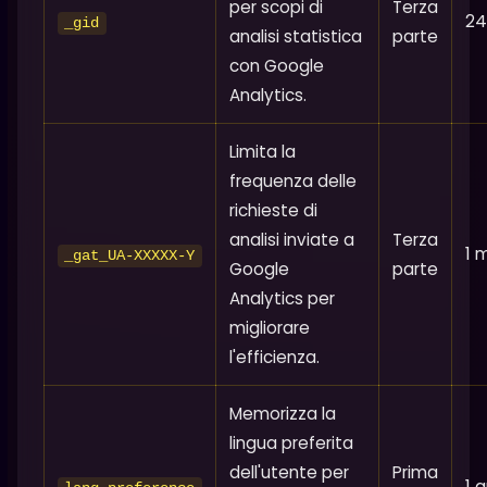
per scopi di
Terza
24
_gid
analisi statistica
parte
con Google
Analytics.
Limita la
frequenza delle
richieste di
analisi inviate a
Terza
1 
_gat_UA-XXXXX-Y
Google
parte
Analytics per
migliorare
l'efficienza.
Memorizza la
lingua preferita
dell'utente per
Prima
1 